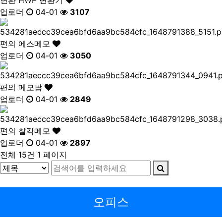
업로더
04-01
3107
편의
에스메모
업로더
04-01
3050
편의
메모팝
업로더
04-01
2849
편의
찰칵메모
업로더
04-01
2897
전체 15건
1 페이지
오피스