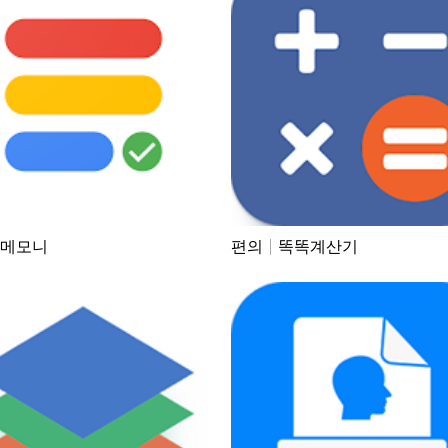
메모니
편의
똑똑계산기