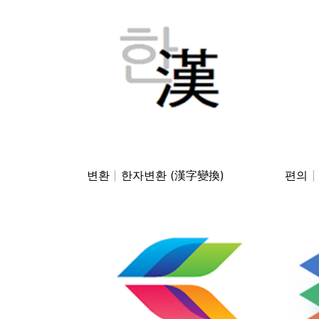
변환
한자변환 (漢字變換)
편의