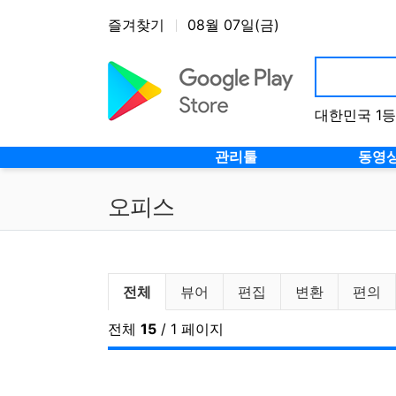
상단 네비
즐겨찾기
08월 07일(금)
대한민국 1
메인 메뉴
관리툴
동영
오피스
오피스 분류 목록
전체
뷰어
편집
변환
편의
전체
15
/ 1 페이지