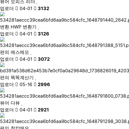
뷰어
오피스 리더
업로더
04-01
3132
변환
HWP 변환기
업로더
04-01
3126
편의
에스메모
업로더
04-01
3072
편의
똑똑계산기
업로더
05-16
2996
뷰어
다뷰
업로더
04-01
2921
편의
찰칵메모